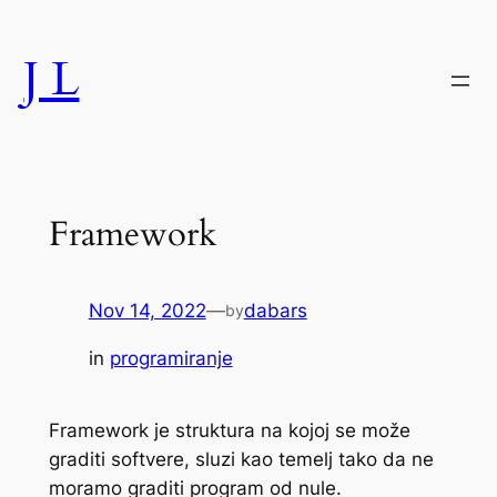
Skip
to
J L
content
Framework
Nov 14, 2022
—
dabars
by
in
programiranje
Framework je struktura na kojoj se može
graditi softvere, sluzi kao temelj tako da ne
moramo graditi program od nule.